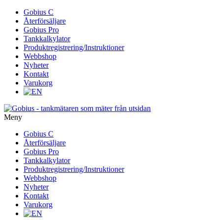
Gå
Gobius C
vidare
Återförsäljare
till
Gobius Pro
innehåll
Tankkalkylator
Produktregistrering/Instruktioner
Webbshop
Nyheter
Kontakt
Varukorg
Meny
Gå
Gobius C
vidare
Återförsäljare
till
Gobius Pro
innehåll
Tankkalkylator
Produktregistrering/Instruktioner
Webbshop
Nyheter
Kontakt
Varukorg