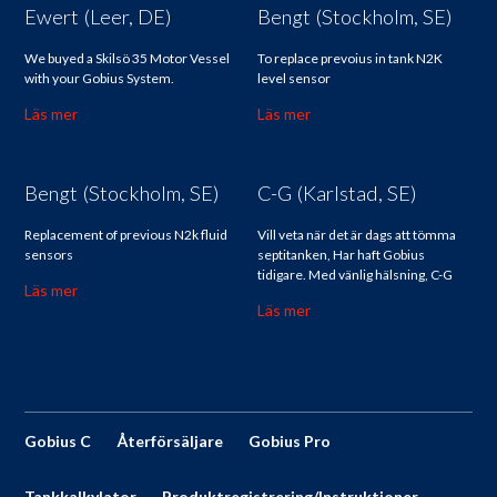
Ewert (Leer, DE)
Bengt (Stockholm, SE)
We buyed a Skilsö 35 Motor Vessel
To replace prevoius in tank N2K
with your Gobius System.
level sensor
Läs mer
Läs mer
Bengt (Stockholm, SE)
C-G (Karlstad, SE)
Replacement of previous N2k fluid
Vill veta när det är dags att tömma
sensors
septitanken, Har haft Gobius
tidigare. Med vänlig hälsning, C-G
Läs mer
Läs mer
Gobius C
Återförsäljare
Gobius Pro
Tankkalkylator
Produktregistrering/Instruktioner