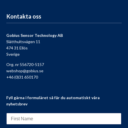
Till registreringen
Kontakta oss
Gobius Sensor Technology AB
Slätthultsvägen 11
474 31 Ellös
Sverige
Org. nr 556720-5157
webshop@gobius.se
+46 (0)31 650170
Fyll gärna i formuläret så får du automatiskt våra
nyhetsbrev