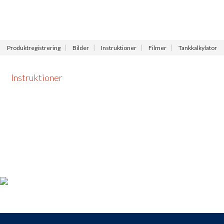
Meny
Produktregistrering
Bilder
Instruktioner
Filmer
Tankkalkylator
Instruktioner
Produktregistrering
För dig som köpt en Gobius, passa på att registrera din produkt
nu så får du tillgång till vår fria support, 9 till 9 varje dag.