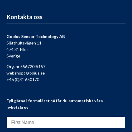
Till registreringen
Kontakta oss
Gobius Sensor Technology AB
Slätthultsvägen 11
474 31 Ellös
Sverige
Org. nr 556720-5157
webshop@gobius.se
+46 (0)31 650170
Fyll gärna i formuläret så får du automatiskt våra
nyhetsbrev