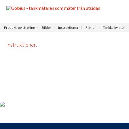
Meny
Produktregistrering
Bilder
Instruktioner
Filmer
Tankkalkylator
Instruktioner,
Produktregistrering
För dig som köpt en Gobius, passa på att registrera din produkt
nu så får du tillgång till vår fria support, 9 till 9 varje dag.