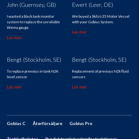
John (Guernsey, GB)
Ewert (Leer, DE)
I wanted a black tank monitor
We buyed a Skilsö 35 Motor Vessel
system to replace the unreliable
with your Gobius System.
Wema gauge.
Läs mer
Läs mer
Bengt (Stockholm, SE)
Bengt (Stockholm, SE)
To replace prevoius in tank N2K
Replacement of previous N2k fluid
level sensor
sensors
Läs mer
Läs mer
Gobius C
Återförsäljare
Gobius Pro
Tankkalkylator
Produktregistrering/Instruktioner