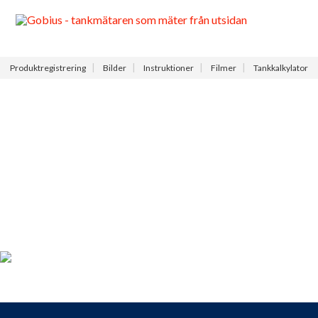
Meny
Produktregistrering
Bilder
Instruktioner
Filmer
Tankkalkylator
Produktregistrering
För dig som köpt en Gobius, passa på att registrera din produkt
nu så får du tillgång till vår fria support, 9 till 9 varje dag.