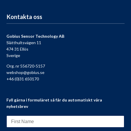
Till registreringen
Kontakta oss
Gobius Sensor Technology AB
Slätthultsvägen 11
474 31 Ellös
Sverige
Org. nr 556720-5157
webshop@gobius.se
+46 (0)31 650170
Fyll gärna i formuläret så får du automatiskt våra
nyhetsbrev