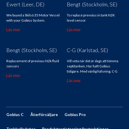
Ewert (Leer, DE)
Bengt (Stockholm, SE)
We buyed a Skilsö 35 Motor Vessel
To replace prevoius in tank N2K
with your Gobius System.
level sensor
Läs mer
Läs mer
Bengt (Stockholm, SE)
C-G (Karlstad, SE)
Replacement of previous N2k fluid
Vill veta när det är dags att tömma
sensors
septitanken, Har haft Gobius
tidigare. Med vänlig hälsning, C-G
Läs mer
Läs mer
Gobius C
Återförsäljare
Gobius Pro
Tankkalkylator
Produktregistrering/Instruktioner