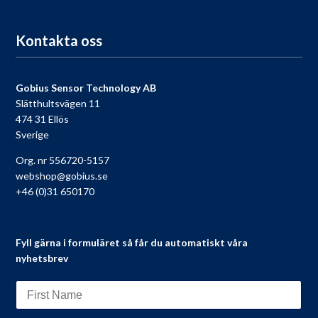
Till registreringen
Kontakta oss
Gobius Sensor Technology AB
Slätthultsvägen 11
474 31 Ellös
Sverige
Org. nr 556720-5157
webshop@gobius.se
+46 (0)31 650170
Fyll gärna i formuläret så får du automatiskt våra
nyhetsbrev