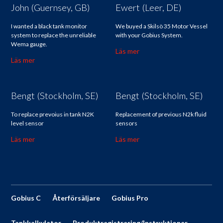
John (Guernsey, GB)
Ewert (Leer, DE)
I wanted a black tank monitor
We buyed a Skilsö 35 Motor Vessel
system to replace the unreliable
with your Gobius System.
Wema gauge.
Läs mer
Läs mer
Bengt (Stockholm, SE)
Bengt (Stockholm, SE)
To replace prevoius in tank N2K
Replacement of previous N2k fluid
level sensor
sensors
Läs mer
Läs mer
Gobius C
Återförsäljare
Gobius Pro
Tankkalkylator
Produktregistrering/Instruktioner