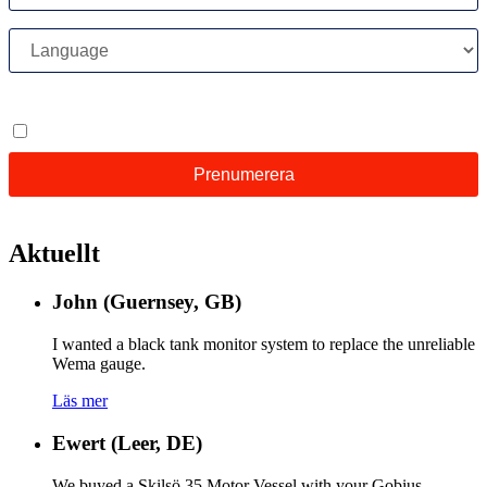
Aktuellt
John (Guernsey, GB)
I wanted a black tank monitor system to replace the unreliable
Wema gauge.
Läs mer
Ewert (Leer, DE)
We buyed a Skilsö 35 Motor Vessel with your Gobius