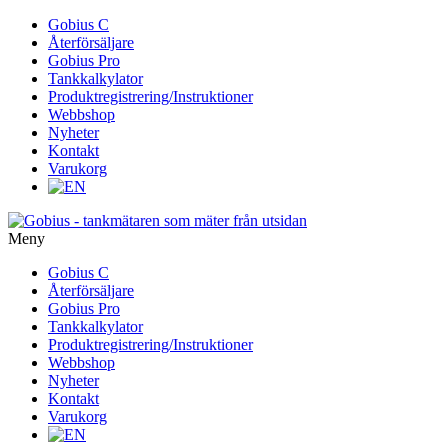
Gå
Gobius C
vidare
Återförsäljare
till
Gobius Pro
innehåll
Tankkalkylator
Produktregistrering/Instruktioner
Webbshop
Nyheter
Kontakt
Varukorg
Meny
Gå
Gobius C
vidare
Återförsäljare
till
Gobius Pro
innehåll
Tankkalkylator
Produktregistrering/Instruktioner
Webbshop
Nyheter
Kontakt
Varukorg