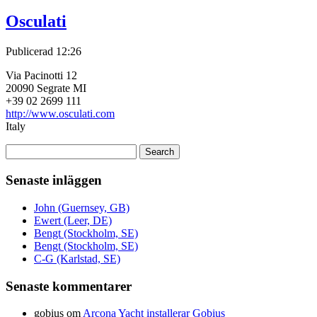
Osculati
Publicerad
12:26
Via Pacinotti 12
20090 Segrate MI
+39 02 2699 111
http://www.osculati.com
Italy
Sök
efter:
Senaste inläggen
John (Guernsey, GB)
Ewert (Leer, DE)
Bengt (Stockholm, SE)
Bengt (Stockholm, SE)
C-G (Karlstad, SE)
Senaste kommentarer
gobius
om
Arcona Yacht installerar Gobius