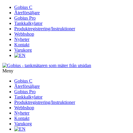
Gå
Gobius C
vidare
Återförsäljare
till
Gobius Pro
innehåll
Tankkalkylator
Produktregistrering/Instruktioner
Webbshop
Nyheter
Kontakt
Varukorg
Meny
Gå
Gobius C
vidare
Återförsäljare
till
Gobius Pro
innehåll
Tankkalkylator
Produktregistrering/Instruktioner
Webbshop
Nyheter
Kontakt
Varukorg