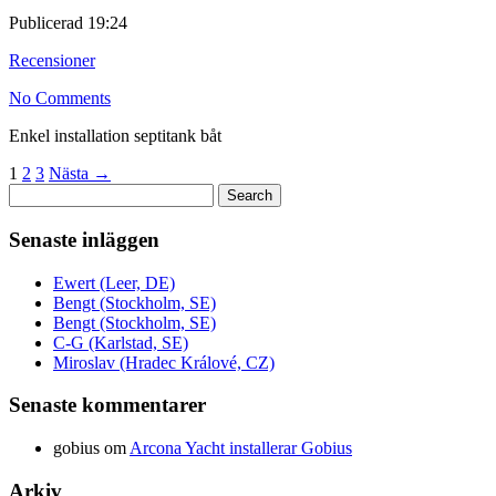
Publicerad
19:24
Recensioner
No Comments
Enkel installation septitank båt
1
2
3
Nästa →
Sök
efter:
Senaste inläggen
Ewert (Leer, DE)
Bengt (Stockholm, SE)
Bengt (Stockholm, SE)
C-G (Karlstad, SE)
Miroslav (Hradec Králové, CZ)
Senaste kommentarer
gobius
om
Arcona Yacht installerar Gobius
Arkiv