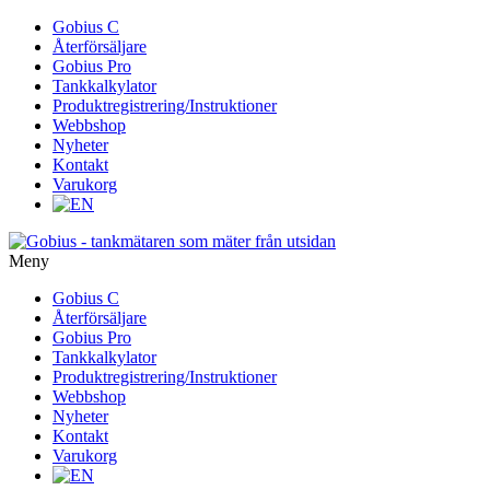
Gå
Gobius C
vidare
Återförsäljare
till
Gobius Pro
innehåll
Tankkalkylator
Produktregistrering/Instruktioner
Webbshop
Nyheter
Kontakt
Varukorg
Meny
Gå
Gobius C
vidare
Återförsäljare
till
Gobius Pro
innehåll
Tankkalkylator
Produktregistrering/Instruktioner
Webbshop
Nyheter
Kontakt
Varukorg