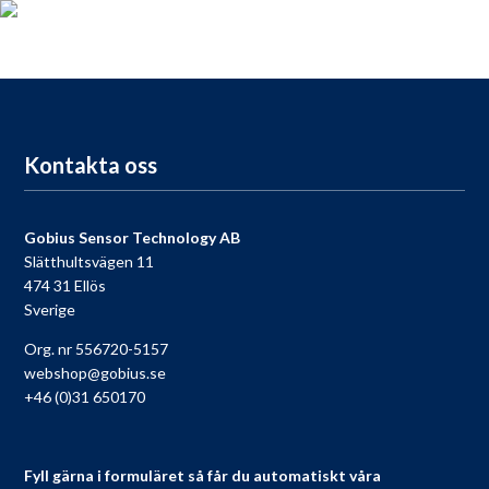
För dig som köpt en Gobius, passa på att registrera din produkt
nu så får du tillgång till vår fria support, 9 till 9 varje dag.
Till registreringen
Kontakta oss
Gobius Sensor Technology AB
Slätthultsvägen 11
474 31 Ellös
Sverige
Org. nr 556720-5157
webshop@gobius.se
+46 (0)31 650170
Fyll gärna i formuläret så får du automatiskt våra