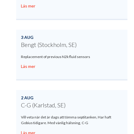
Läs mer
3 AUG
Bengt (Stockholm, SE)
Replacement of previous N2k fluid sensors
Läs mer
2 AUG
C-G (Karlstad, SE)
Vill veta när det är dags att tömma septitanken, Har haft
Gobius tidigare. Med vänlig hälsning, C-G
Läs mer