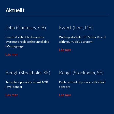
Aktuellt
John (Guernsey, GB)
Ewert (Leer, DE)
I wanted a black tank monitor
We buyed a Skilsö 35 Motor Vessel
system to replace the unreliable
with your Gobius System.
Wema gauge.
Läs mer
Läs mer
Bengt (Stockholm, SE)
Bengt (Stockholm, SE)
To replace prevoius in tank N2K
Replacement of previous N2k fluid
level sensor
sensors
Läs mer
Läs mer