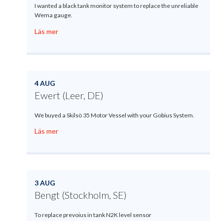
I wanted a black tank monitor system to replace the unreliable
Wema gauge.
Läs mer
4 AUG
Ewert (Leer, DE)
We buyed a Skilsö 35 Motor Vessel with your Gobius System.
Läs mer
3 AUG
Bengt (Stockholm, SE)
To replace prevoius in tank N2K level sensor