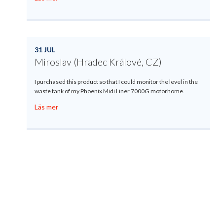
31 JUL
Miroslav (Hradec Králové, CZ)
I purchased this product so that I could monitor the level in the
waste tank of my Phoenix Midi Liner 7000G motorhome.
Läs mer
Produktregistrering