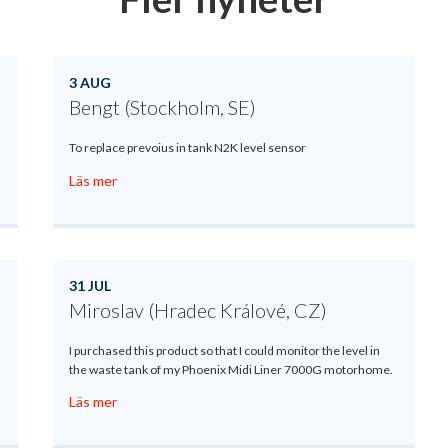
3 AUG
Bengt (Stockholm, SE)
To replace prevoius in tank N2K level sensor
Läs mer
31 JUL
Miroslav (Hradec Králové, CZ)
I purchased this product so that I could monitor the level in
the waste tank of my Phoenix Midi Liner 7000G motorhome.
Läs mer