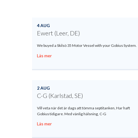
4 AUG
Ewert (Leer, DE)
We buyed a Skilsö 35 Motor Vessel with your Gobius System.
Läs mer
2 AUG
C-G (Karlstad, SE)
Vill veta när det är dags att tömma septitanken, Har haft
Gobius tidigare. Med vänlig hälsning, C-G
Läs mer