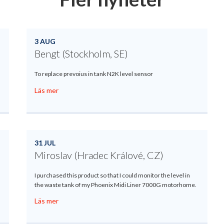
3 AUG
Bengt (Stockholm, SE)
To replace prevoius in tank N2K level sensor
Läs mer
31 JUL
Miroslav (Hradec Králové, CZ)
I purchased this product so that I could monitor the level in
the waste tank of my Phoenix Midi Liner 7000G motorhome.
Läs mer