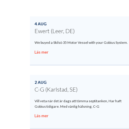
4 AUG
Ewert (Leer, DE)
We buyed a Skilsö 35 Motor Vessel with your Gobius System.
Läs mer
2 AUG
C-G (Karlstad, SE)
Vill veta när det är dags att tömma septitanken, Har haft
Gobius tidigare. Med vänlig hälsning, C-G
Läs mer