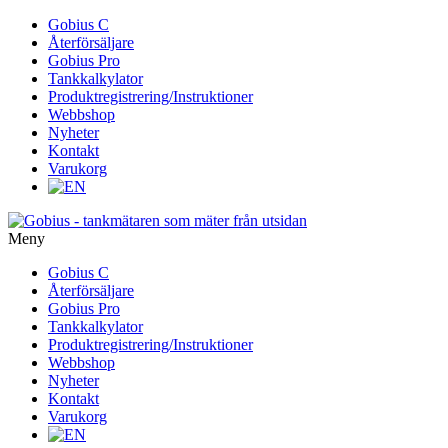
Gå
Gobius C
vidare
Återförsäljare
till
Gobius Pro
innehåll
Tankkalkylator
Produktregistrering/Instruktioner
Webbshop
Nyheter
Kontakt
Varukorg
Meny
Gå
Gobius C
vidare
Återförsäljare
till
Gobius Pro
innehåll
Tankkalkylator
Produktregistrering/Instruktioner
Webbshop
Nyheter
Kontakt
Varukorg