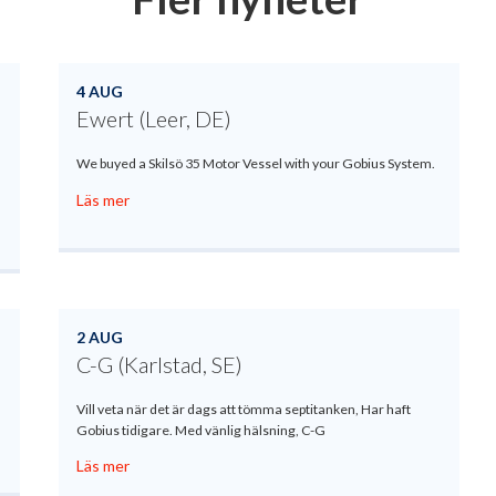
4 AUG
Ewert (Leer, DE)
We buyed a Skilsö 35 Motor Vessel with your Gobius System.
Läs mer
2 AUG
C-G (Karlstad, SE)
Vill veta när det är dags att tömma septitanken, Har haft
Gobius tidigare. Med vänlig hälsning, C-G
Läs mer