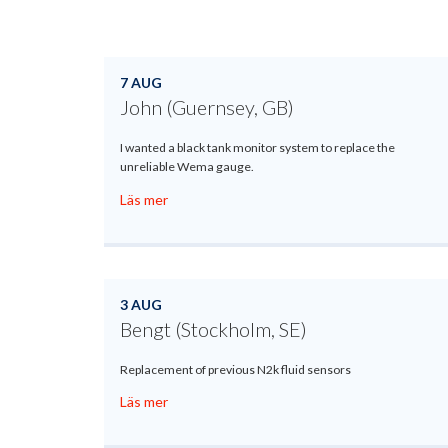
7 AUG
John (Guernsey, GB)
I wanted a black tank monitor system to replace the
unreliable Wema gauge.
Läs mer
3 AUG
Bengt (Stockholm, SE)
Replacement of previous N2k fluid sensors
Läs mer