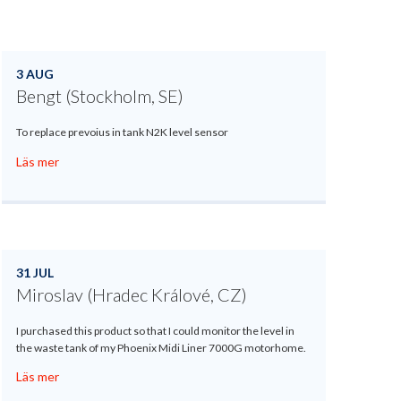
3 AUG
Bengt (Stockholm, SE)
To replace prevoius in tank N2K level sensor
Läs mer
31 JUL
Miroslav (Hradec Králové, CZ)
I purchased this product so that I could monitor the level in
the waste tank of my Phoenix Midi Liner 7000G motorhome.
Läs mer