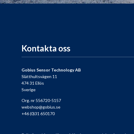
Kontakta oss
Gobius Sensor Technology AB
Slätthultsvägen 11
474 31 Ellös
Sverige
Org. nr 556720-5157
webshop@gobius.se
+46 (0)31 650170