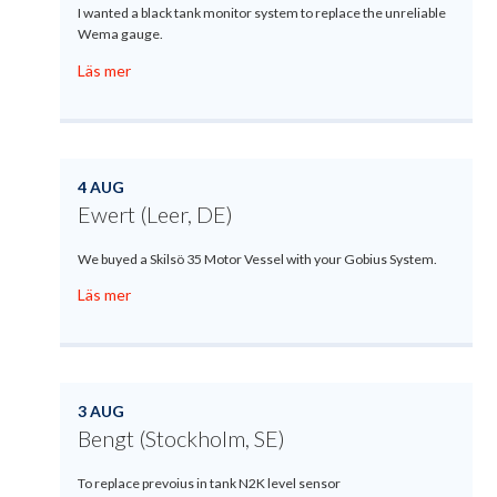
I wanted a black tank monitor system to replace the unreliable
Wema gauge.
Läs mer
4 AUG
Ewert (Leer, DE)
We buyed a Skilsö 35 Motor Vessel with your Gobius System.
Läs mer
3 AUG
Bengt (Stockholm, SE)
To replace prevoius in tank N2K level sensor