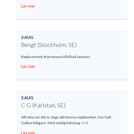
Läs mer
3 AUG
Bengt (Stockholm, SE)
Replacement of previous N2k fluid sensors
Läs mer
2 AUG
C-G (Karlstad, SE)
Vill veta när det är dags att tömma septitanken, Har haft
Gobius tidigare. Med vänlig hälsning, C-G
Läs mer