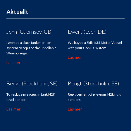
Aktuellt
John (Guernsey, GB)
Ewert (Leer, DE)
I wanted a black tank monitor
We buyed a Skilsö 35 Motor Vessel
system to replace the unreliable
with your Gobius System.
Wema gauge.
Läs mer
Läs mer
Bengt (Stockholm, SE)
Bengt (Stockholm, SE)
To replace prevoius in tank N2K
Replacement of previous N2k fluid
level sensor
sensors
Läs mer
Läs mer