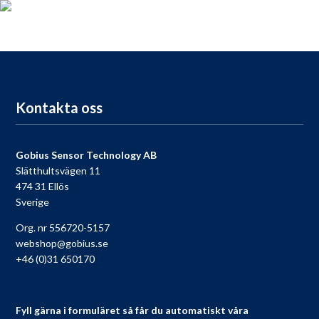
För dig som köpt en Gobius, passa på att registrera din produkt
nu så får du tillgång till vår fria support, 9 till 9 varje dag.
Till registreringen
Kontakta oss
Gobius Sensor Technology AB
Slätthultsvägen 11
474 31 Ellös
Sverige
Org. nr 556720-5157
webshop@gobius.se
+46 (0)31 650170
Fyll gärna i formuläret så får du automatiskt våra