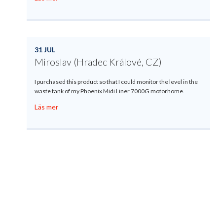
31 JUL
Miroslav (Hradec Králové, CZ)
I purchased this product so that I could monitor the level in the
waste tank of my Phoenix Midi Liner 7000G motorhome.
Läs mer
Produktregistrering