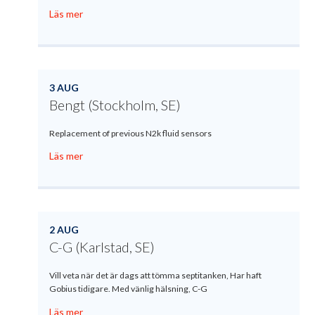
Läs mer
3 AUG
Bengt (Stockholm, SE)
Replacement of previous N2k fluid sensors
Läs mer
2 AUG
C-G (Karlstad, SE)
Vill veta när det är dags att tömma septitanken, Har haft
Gobius tidigare. Med vänlig hälsning, C-G
Läs mer