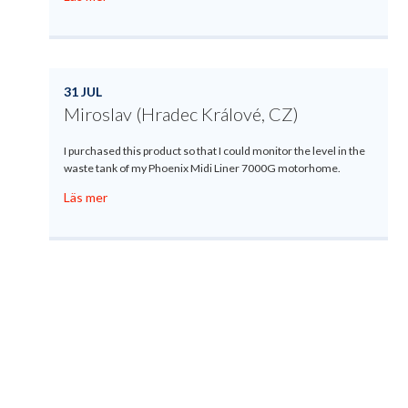
31 JUL
Miroslav (Hradec Králové, CZ)
I purchased this product so that I could monitor the level in the
waste tank of my Phoenix Midi Liner 7000G motorhome.
Läs mer
Produktregistrering