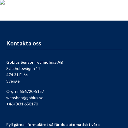
För dig som köpt en Gobius, passa på att registrera din produkt
nu så får du tillgång till vår fria support, 9 till 9 varje dag.
Till registreringen
Kontakta oss
Gobius Sensor Technology AB
Slätthultsvägen 11
474 31 Ellös
Sverige
Org. nr 556720-5157
webshop@gobius.se
+46 (0)31 650170
Fyll gärna i formuläret så får du automatiskt våra