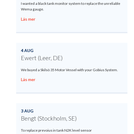
I wanted a black tank monitor system to replace the unreliable
Wema gauge.
Läs mer
4 AUG
Ewert (Leer, DE)
We buyed a Skilsö 35 Motor Vessel with your Gobius System.
Läs mer
3 AUG
Bengt (Stockholm, SE)
To replace prevoius in tank N2K level sensor