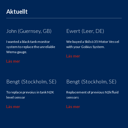
Aktuellt
John (Guernsey, GB)
Ewert (Leer, DE)
I wanted a black tank monitor
We buyed a Skilsö 35 Motor Vessel
system to replace the unreliable
with your Gobius System.
Wema gauge.
Läs mer
Läs mer
Bengt (Stockholm, SE)
Bengt (Stockholm, SE)
To replace prevoius in tank N2K
Replacement of previous N2k fluid
level sensor
sensors
Läs mer
Läs mer