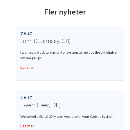
Fler nyheter
7 AUG
John (Guernsey, GB)
I wanted a black tank monitor system to replace the unreliable
Wema gauge.
Läs mer
4 AUG
Ewert (Leer, DE)
We buyed a Skilsö 35 Motor Vessel with your Gobius System.
Läs mer