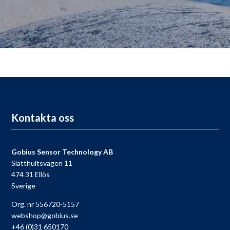
Kontakta oss
Gobius Sensor Technology AB
Slätthultsvägen 11
474 31 Ellös
Sverige
Org. nr 556720-5157
webshop@gobius.se
+46 (0)31 650170