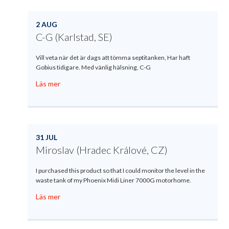
2 AUG
C-G (Karlstad, SE)
Vill veta när det är dags att tömma septitanken, Har haft
Gobius tidigare. Med vänlig hälsning, C-G
Läs mer
31 JUL
Miroslav (Hradec Králové, CZ)
I purchased this product so that I could monitor the level in the
waste tank of my Phoenix Midi Liner 7000G motorhome.
Läs mer