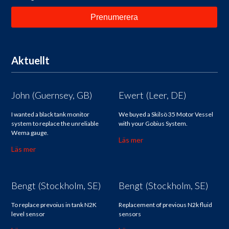
Aktuellt
John (Guernsey, GB)
Ewert (Leer, DE)
I wanted a black tank monitor
We buyed a Skilsö 35 Motor Vessel
system to replace the unreliable
with your Gobius System.
Wema gauge.
Läs mer
Läs mer
Bengt (Stockholm, SE)
Bengt (Stockholm, SE)
To replace prevoius in tank N2K
Replacement of previous N2k fluid
level sensor
sensors