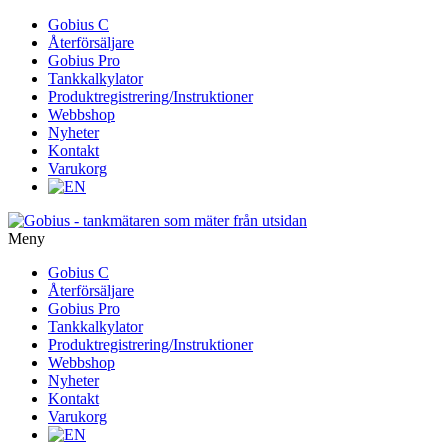
Gå
Gobius C
vidare
Återförsäljare
till
Gobius Pro
innehåll
Tankkalkylator
Produktregistrering/Instruktioner
Webbshop
Nyheter
Kontakt
Varukorg
Meny
Gå
Gobius C
vidare
Återförsäljare
till
Gobius Pro
innehåll
Tankkalkylator
Produktregistrering/Instruktioner
Webbshop
Nyheter
Kontakt
Varukorg