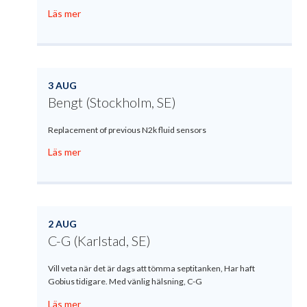
Läs mer
3 AUG
Bengt (Stockholm, SE)
Replacement of previous N2k fluid sensors
Läs mer
2 AUG
C-G (Karlstad, SE)
Vill veta när det är dags att tömma septitanken, Har haft
Gobius tidigare. Med vänlig hälsning, C-G
Läs mer