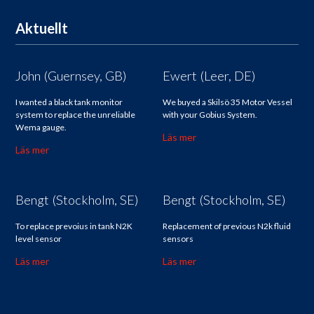
Aktuellt
John (Guernsey, GB)
Ewert (Leer, DE)
I wanted a black tank monitor
We buyed a Skilsö 35 Motor Vessel
system to replace the unreliable
with your Gobius System.
Wema gauge.
Läs mer
Läs mer
Bengt (Stockholm, SE)
Bengt (Stockholm, SE)
To replace prevoius in tank N2K
Replacement of previous N2k fluid
level sensor
sensors
Läs mer
Läs mer