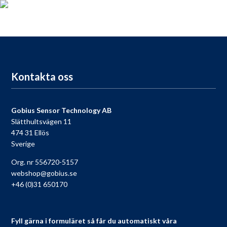
För dig som köpt en Gobius, passa på att registrera din produkt
nu så får du tillgång till vår fria support, 9 till 9 varje dag.
Till registreringen
Kontakta oss
Gobius Sensor Technology AB
Slätthultsvägen 11
474 31 Ellös
Sverige
Org. nr 556720-5157
webshop@gobius.se
+46 (0)31 650170
Fyll gärna i formuläret så får du automatiskt våra