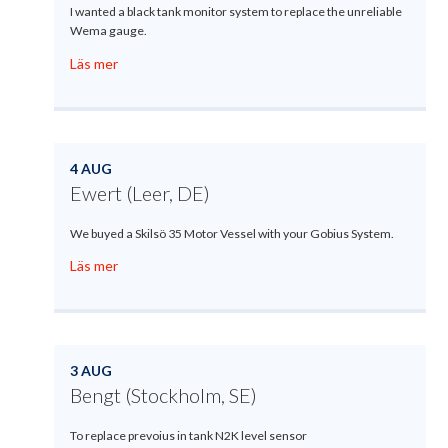
I wanted a black tank monitor system to replace the unreliable
Wema gauge.
Läs mer
4 AUG
Ewert (Leer, DE)
We buyed a Skilsö 35 Motor Vessel with your Gobius System.
Läs mer
3 AUG
Bengt (Stockholm, SE)
To replace prevoius in tank N2K level sensor