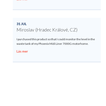
31 JUL
Miroslav (Hradec Králové, CZ)
I purchased this product so that I could monitor the level in the
waste tank of my Phoenix Midi Liner 7000G motorhome.
Läs mer
Produktregistrering