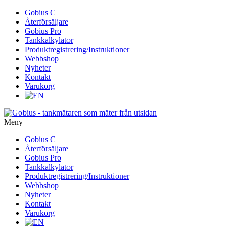
Gå
Gobius C
vidare
Återförsäljare
till
Gobius Pro
innehåll
Tankkalkylator
Produktregistrering/Instruktioner
Webbshop
Nyheter
Kontakt
Varukorg
Meny
Gå
Gobius C
vidare
Återförsäljare
till
Gobius Pro
innehåll
Tankkalkylator
Produktregistrering/Instruktioner
Webbshop
Nyheter
Kontakt
Varukorg