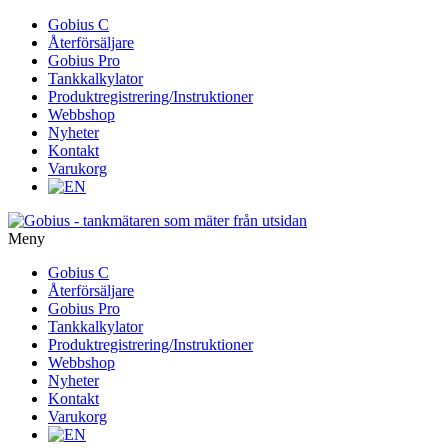
Gå
Gobius C
vidare
Återförsäljare
till
Gobius Pro
innehåll
Tankkalkylator
Produktregistrering/Instruktioner
Webbshop
Nyheter
Kontakt
Varukorg
Meny
Gå
Gobius C
vidare
Återförsäljare
till
Gobius Pro
innehåll
Tankkalkylator
Produktregistrering/Instruktioner
Webbshop
Nyheter
Kontakt
Varukorg