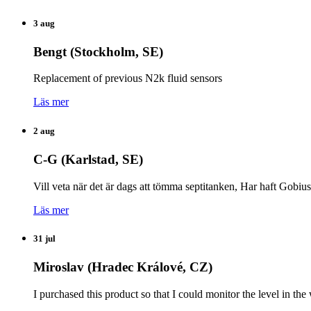
3 aug
Bengt (Stockholm, SE)
Replacement of previous N2k fluid sensors
Läs mer
2 aug
C-G (Karlstad, SE)
Vill veta när det är dags att tömma septitanken, Har haft Gobiu
Läs mer
31 jul
Miroslav (Hradec Králové, CZ)
I purchased this product so that I could monitor the level in 