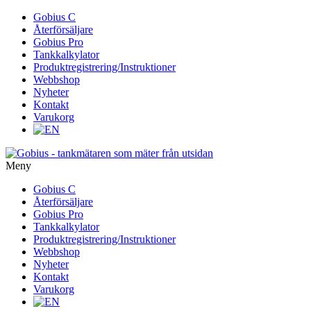
Gå
Gobius C
vidare
Återförsäljare
till
Gobius Pro
innehåll
Tankkalkylator
Produktregistrering/Instruktioner
Webbshop
Nyheter
Kontakt
Varukorg
Meny
Gå
Gobius C
vidare
Återförsäljare
till
Gobius Pro
innehåll
Tankkalkylator
Produktregistrering/Instruktioner
Webbshop
Nyheter
Kontakt
Varukorg