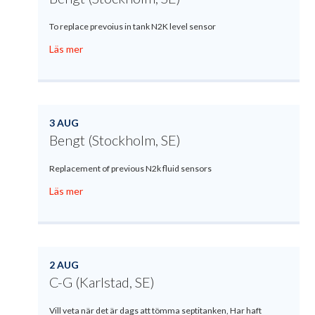
To replace prevoius in tank N2K level sensor
Läs mer
3 AUG
Bengt (Stockholm, SE)
Replacement of previous N2k fluid sensors
Läs mer
2 AUG
C-G (Karlstad, SE)
Vill veta när det är dags att tömma septitanken, Har haft