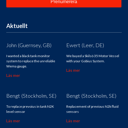
Aktuellt
John (Guernsey, GB)
Ewert (Leer, DE)
I wanted a black tank monitor
We buyed a Skilsö 35 Motor Vessel
system to replace the unreliable
with your Gobius System.
Wema gauge.
Läs mer
Läs mer
Bengt (Stockholm, SE)
Bengt (Stockholm, SE)
To replace prevoius in tank N2K
Replacement of previous N2k fluid
level sensor
sensors
Läs mer
Läs mer