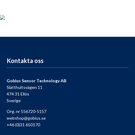
Produktregistrering
För dig som köpt en Gobius, passa på att registrera din produkt
nu så får du tillgång till vår fria support, 9 till 9 varje dag.
Till registreringen
Kontakta oss
Gobius Sensor Technology AB
Slätthultsvägen 11
474 31 Ellös
Sverige
Org. nr 556720-5157
webshop@gobius.se
+46 (0)31 650170