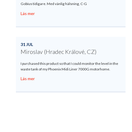
Gobius tidigare. Med vänlig hälsning, C-G
Läs mer
31 JUL
Miroslav (Hradec Králové, CZ)
I purchased this product so that I could monitor the level in the
waste tank of my Phoenix Midi Liner 7000G motorhome.
Läs mer