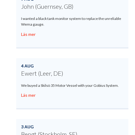
John (Guernsey, GB)
I wanted a black tank monitor system to replace the unreliable
Wema gauge.
Läs mer
4 AUG
Ewert (Leer, DE)
We buyed a Skilsö 35 Motor Vessel with your Gobius System.
Läs mer
3 AUG
Bengt (Stockholm, SE)