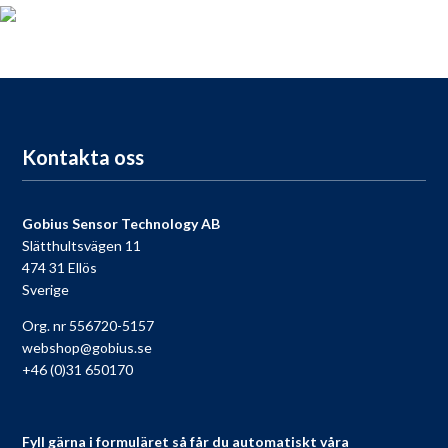
För dig som köpt en Gobius, passa på att registrera din produkt
nu så får du tillgång till vår fria support, 9 till 9 varje dag.
Till registreringen
Kontakta oss
Gobius Sensor Technology AB
Slätthultsvägen 11
474 31 Ellös
Sverige
Org. nr 556720-5157
webshop@gobius.se
+46 (0)31 650170
Fyll gärna i formuläret så får du automatiskt våra