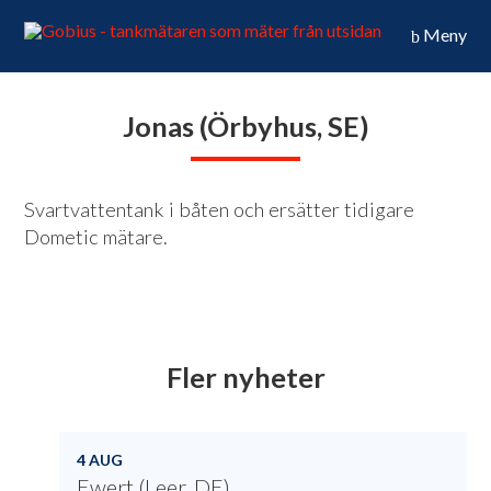
Meny
Jonas (Örbyhus, SE)
Svartvattentank i båten och ersätter tidigare
Dometic mätare.
Fler nyheter
4 AUG
Ewert (Leer, DE)