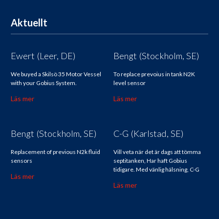
Aktuellt
Ewert (Leer, DE)
Bengt (Stockholm, SE)
We buyed a Skilsö 35 Motor Vessel
To replace prevoius in tank N2K
with your Gobius System.
level sensor
Läs mer
Läs mer
Bengt (Stockholm, SE)
C-G (Karlstad, SE)
Replacement of previous N2k fluid
Vill veta när det är dags att tömma
sensors
septitanken, Har haft Gobius
tidigare. Med vänlig hälsning, C-G
Läs mer
Läs mer