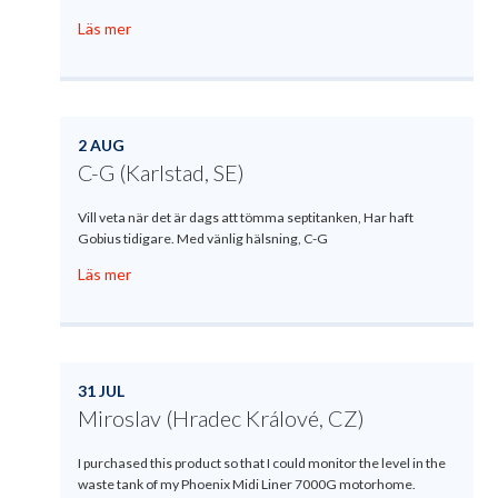
Läs mer
2 AUG
C-G (Karlstad, SE)
Vill veta när det är dags att tömma septitanken, Har haft
Gobius tidigare. Med vänlig hälsning, C-G
Läs mer
31 JUL
Miroslav (Hradec Králové, CZ)
I purchased this product so that I could monitor the level in the
waste tank of my Phoenix Midi Liner 7000G motorhome.