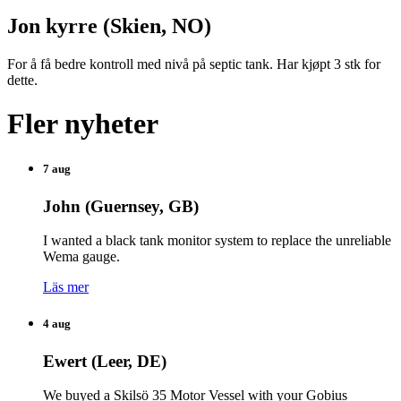
Jon kyrre (Skien, NO)
For å få bedre kontroll med nivå på septic tank. Har kjøpt 3 stk for
dette.
Fler nyheter
7 aug
John (Guernsey, GB)
I wanted a black tank monitor system to replace the unreliable
Wema gauge.
Läs mer
4 aug
Ewert (Leer, DE)
We buyed a Skilsö 35 Motor Vessel with your Gobius