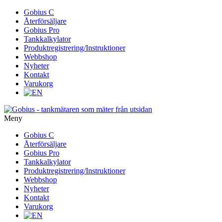
Gå
Gobius C
vidare
Återförsäljare
till
Gobius Pro
innehåll
Tankkalkylator
Produktregistrering/Instruktioner
Webbshop
Nyheter
Kontakt
Varukorg
Meny
Gå
Gobius C
vidare
Återförsäljare
till
Gobius Pro
innehåll
Tankkalkylator
Produktregistrering/Instruktioner
Webbshop
Nyheter
Kontakt
Varukorg