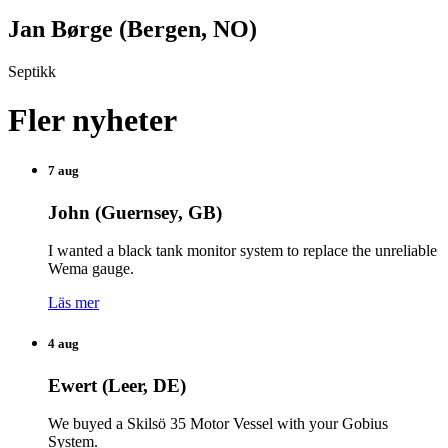
Jan Børge (Bergen, NO)
Septikk
Fler nyheter
7 aug
John (Guernsey, GB)
I wanted a black tank monitor system to replace the unreliable
Wema gauge.
Läs mer
4 aug
Ewert (Leer, DE)
We buyed a Skilsö 35 Motor Vessel with your Gobius
System.