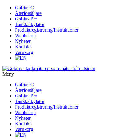
Gå
Gobius C
vidare
Återförsäljare
till
Gobius Pro
innehåll
Tankkalkylator
Produktregistrering/Instruktioner
Webbshop
Nyheter
Kontakt
Varukorg
Meny
Gå
Gobius C
vidare
Återförsäljare
till
Gobius Pro
innehåll
Tankkalkylator
Produktregistrering/Instruktioner
Webbshop
Nyheter
Kontakt
Varukorg