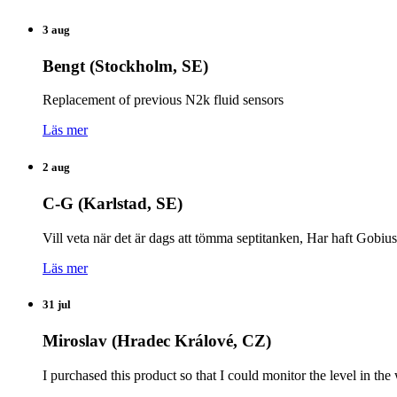
3 aug
Bengt (Stockholm, SE)
Replacement of previous N2k fluid sensors
Läs mer
2 aug
C-G (Karlstad, SE)
Vill veta när det är dags att tömma septitanken, Har haft Gobiu
Läs mer
31 jul
Miroslav (Hradec Králové, CZ)
I purchased this product so that I could monitor the level in 