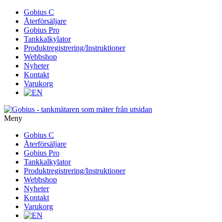
Gå
Gobius C
vidare
Återförsäljare
till
Gobius Pro
innehåll
Tankkalkylator
Produktregistrering/Instruktioner
Webbshop
Nyheter
Kontakt
Varukorg
Meny
Gå
Gobius C
vidare
Återförsäljare
till
Gobius Pro
innehåll
Tankkalkylator
Produktregistrering/Instruktioner
Webbshop
Nyheter
Kontakt
Varukorg