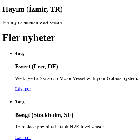
Hayim (İzmir, TR)
For my catamaran wast sensor
Fler nyheter
4 aug
Ewert (Leer, DE)
We buyed a Skilsö 35 Motor Vessel with your Gobius System.
Läs mer
3 aug
Bengt (Stockholm, SE)
To replace prevoius in tank N2K level sensor
Läs mer