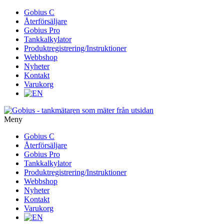
Gå
Gobius C
vidare
Återförsäljare
till
Gobius Pro
innehåll
Tankkalkylator
Produktregistrering/Instruktioner
Webbshop
Nyheter
Kontakt
Varukorg
Meny
Gå
Gobius C
vidare
Återförsäljare
till
Gobius Pro
innehåll
Tankkalkylator
Produktregistrering/Instruktioner
Webbshop
Nyheter
Kontakt
Varukorg