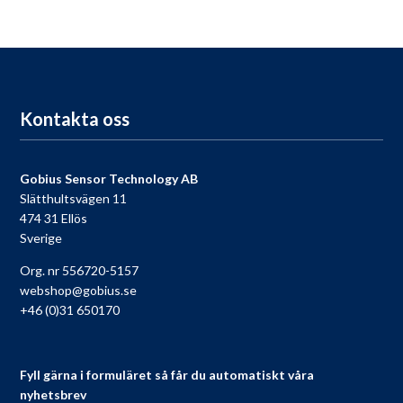
För dig som köpt en Gobius, passa på att registrera din produkt
nu så får du tillgång till vår fria support, 9 till 9 varje dag.
Till registreringen
Kontakta oss
Gobius Sensor Technology AB
Slätthultsvägen 11
474 31 Ellös
Sverige
Org. nr 556720-5157
webshop@gobius.se
+46 (0)31 650170
Fyll gärna i formuläret så får du automatiskt våra
nyhetsbrev