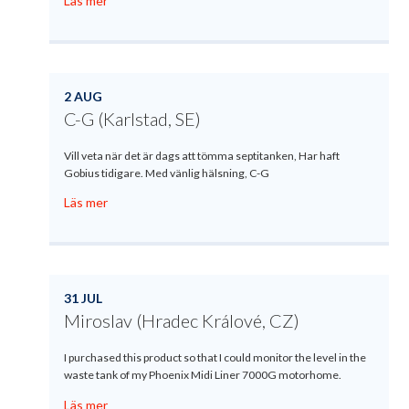
Läs mer
2 AUG
C-G (Karlstad, SE)
Vill veta när det är dags att tömma septitanken, Har haft
Gobius tidigare. Med vänlig hälsning, C-G
Läs mer
31 JUL
Miroslav (Hradec Králové, CZ)
I purchased this product so that I could monitor the level in the
waste tank of my Phoenix Midi Liner 7000G motorhome.
Läs mer