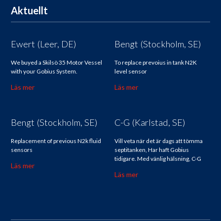
Aktuellt
Ewert (Leer, DE)
Bengt (Stockholm, SE)
We buyed a Skilsö 35 Motor Vessel
To replace prevoius in tank N2K
with your Gobius System.
level sensor
Läs mer
Läs mer
Bengt (Stockholm, SE)
C-G (Karlstad, SE)
Replacement of previous N2k fluid
Vill veta när det är dags att tömma
sensors
septitanken, Har haft Gobius
tidigare. Med vänlig hälsning, C-G
Läs mer
Läs mer