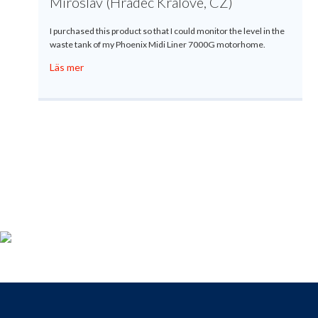
Miroslav (Hradec Králové, CZ)
I purchased this product so that I could monitor the level in the
waste tank of my Phoenix Midi Liner 7000G motorhome.
Läs mer
Produktregistrering
För dig som köpt en Gobius, passa på att registrera din produkt
nu så får du tillgång till vår fria support, 9 till 9 varje dag.
Till registreringen