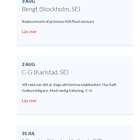
3 AUG
Bengt (Stockholm, SE)
Replacement of previous N2k fluid sensors
Läs mer
2 AUG
C-G (Karlstad, SE)
Vill veta när det är dags att tömma septitanken, Har haft
Gobius tidigare. Med vänlig hälsning, C-G
Läs mer
31 JUL