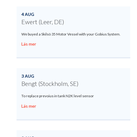
4 AUG
Ewert (Leer, DE)
We buyed a Skilsö 35 Motor Vessel with your Gobius System.
Läs mer
3 AUG
Bengt (Stockholm, SE)
To replace prevoius in tank N2K level sensor
Läs mer