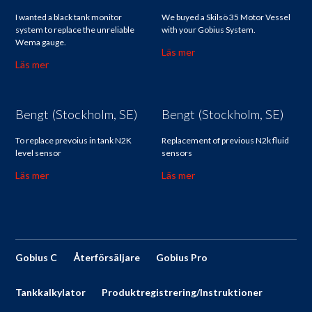
I wanted a black tank monitor
We buyed a Skilsö 35 Motor Vessel
system to replace the unreliable
with your Gobius System.
Wema gauge.
Läs mer
Läs mer
Bengt (Stockholm, SE)
Bengt (Stockholm, SE)
To replace prevoius in tank N2K
Replacement of previous N2k fluid
level sensor
sensors
Läs mer
Läs mer
Gobius C
Återförsäljare
Gobius Pro
Tankkalkylator
Produktregistrering/Instruktioner