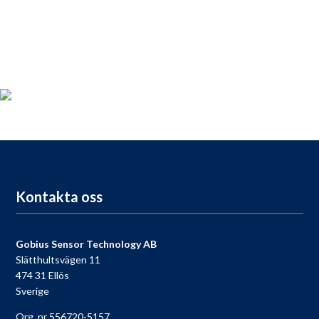
Produktregistrering
För dig som köpt en Gobius, passa på att registrera din produkt
nu så får du tillgång till vår fria support, 9 till 9 varje dag.
Till registreringen
Kontakta oss
Gobius Sensor Technology AB
Slätthultsvägen 11
474 31 Ellös
Sverige
Org. nr 556720-5157