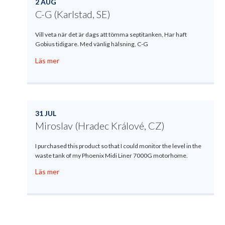
2 AUG
C-G (Karlstad, SE)
Vill veta när det är dags att tömma septitanken, Har haft
Gobius tidigare. Med vänlig hälsning, C-G
Läs mer
31 JUL
Miroslav (Hradec Králové, CZ)
I purchased this product so that I could monitor the level in the
waste tank of my Phoenix Midi Liner 7000G motorhome.
Läs mer