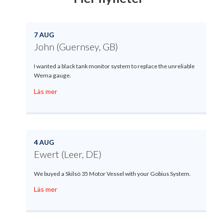
7 AUG
John (Guernsey, GB)
I wanted a black tank monitor system to replace the unreliable
Wema gauge.
Läs mer
4 AUG
Ewert (Leer, DE)
We buyed a Skilsö 35 Motor Vessel with your Gobius System.
Läs mer