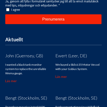
Aktuellt
John (Guernsey, GB)
Ewert (Leer, DE)
I wanted a black tank monitor
We buyed a Skilsö 35 Motor Vessel
system to replace the unreliable
with your Gobius System.
Wema gauge.
Läs mer
Läs mer
Bengt (Stockholm, SE)
Bengt (Stockholm, SE)
To replace prevoius in tank N2K
Replacement of previous N2k fluid