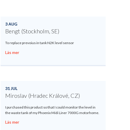
3 AUG
Bengt (Stockholm, SE)
To replace prevoius in tank N2K level sensor
Läs mer
31 JUL
Miroslav (Hradec Králové, CZ)
I purchased this product so that I could monitor the level in
the waste tank of my Phoenix Midi Liner 7000G motorhome.
Läs mer