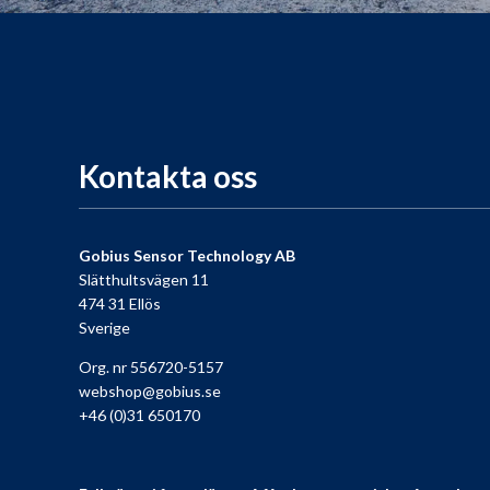
Kontakta oss
Gobius Sensor Technology AB
Slätthultsvägen 11
474 31 Ellös
Sverige
Org. nr 556720-5157
webshop@gobius.se
+46 (0)31 650170