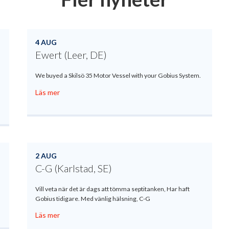
4 AUG
Ewert (Leer, DE)
We buyed a Skilsö 35 Motor Vessel with your Gobius System.
Läs mer
2 AUG
C-G (Karlstad, SE)
Vill veta när det är dags att tömma septitanken, Har haft
Gobius tidigare. Med vänlig hälsning, C-G
Läs mer