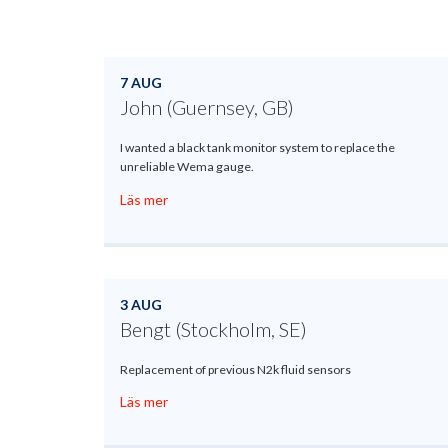
7 AUG
John (Guernsey, GB)
I wanted a black tank monitor system to replace the
unreliable Wema gauge.
Läs mer
3 AUG
Bengt (Stockholm, SE)
Replacement of previous N2k fluid sensors
Läs mer