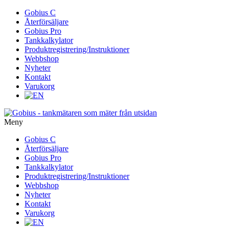
Gå
Gobius C
vidare
Återförsäljare
till
Gobius Pro
innehåll
Tankkalkylator
Produktregistrering/Instruktioner
Webbshop
Nyheter
Kontakt
Varukorg
Meny
Gå
Gobius C
vidare
Återförsäljare
till
Gobius Pro
innehåll
Tankkalkylator
Produktregistrering/Instruktioner
Webbshop
Nyheter
Kontakt
Varukorg