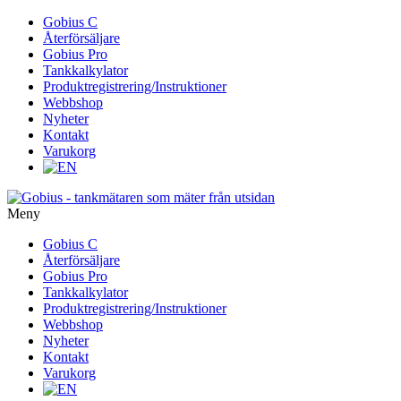
Gå
Gobius C
vidare
Återförsäljare
till
Gobius Pro
innehåll
Tankkalkylator
Produktregistrering/Instruktioner
Webbshop
Nyheter
Kontakt
Varukorg
Meny
Gå
Gobius C
vidare
Återförsäljare
till
Gobius Pro
innehåll
Tankkalkylator
Produktregistrering/Instruktioner
Webbshop
Nyheter
Kontakt
Varukorg