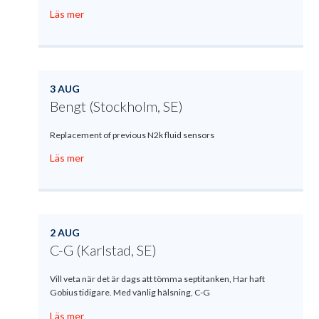
Läs mer
3 AUG
Bengt (Stockholm, SE)
Replacement of previous N2k fluid sensors
Läs mer
2 AUG
C-G (Karlstad, SE)
Vill veta när det är dags att tömma septitanken, Har haft
Gobius tidigare. Med vänlig hälsning, C-G
Läs mer