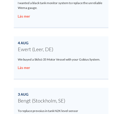
I wanted a black tank monitor system to replace the unreliable
Wema gauge.
Läs mer
4 AUG
Ewert (Leer, DE)
We buyed a Skilsö 35 Motor Vessel with your Gobius System.
Läs mer
3 AUG
Bengt (Stockholm, SE)
To replace prevoius in tank N2K level sensor