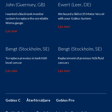
John (Guernsey, GB)
Ewert (Leer, DE)
I wanted a black tank monitor
We buyed a Skilsö 35 Motor Vessel
system to replace the unreliable
with your Gobius System.
Wema gauge.
Läs mer
Läs mer
Bengt (Stockholm, SE)
Bengt (Stockholm, SE)
To replace prevoius in tank N2K
Replacement of previous N2k fluid
level sensor
sensors
Läs mer
Läs mer
Gobius C
Återförsäljare
Gobius Pro