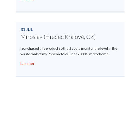
31 JUL
Miroslav (Hradec Králové, CZ)
I purchased this product so that I could monitor the level in the
waste tank of my Phoenix Midi Liner 7000G motorhome.
Läs mer