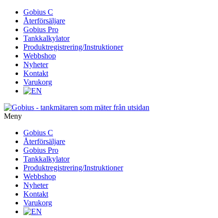
Gå
Gobius C
vidare
Återförsäljare
till
Gobius Pro
innehåll
Tankkalkylator
Produktregistrering/Instruktioner
Webbshop
Nyheter
Kontakt
Varukorg
Meny
Gå
Gobius C
vidare
Återförsäljare
till
Gobius Pro
innehåll
Tankkalkylator
Produktregistrering/Instruktioner
Webbshop
Nyheter
Kontakt
Varukorg