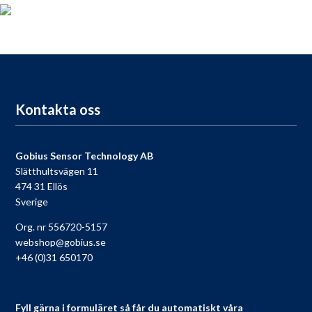
För dig som köpt en Gobius, passa på att registrera din produkt
nu så får du tillgång till vår fria support, 9 till 9 varje dag.
Till registreringen
Kontakta oss
Gobius Sensor Technology AB
Slätthultsvägen 11
474 31 Ellös
Sverige
Org. nr 556720-5157
webshop@gobius.se
+46 (0)31 650170
Fyll gärna i formuläret så får du automatiskt våra