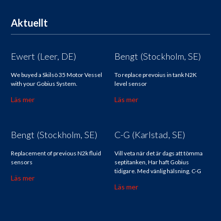
Aktuellt
Ewert (Leer, DE)
Bengt (Stockholm, SE)
We buyed a Skilsö 35 Motor Vessel
To replace prevoius in tank N2K
with your Gobius System.
level sensor
Läs mer
Läs mer
Bengt (Stockholm, SE)
C-G (Karlstad, SE)
Replacement of previous N2k fluid
Vill veta när det är dags att tömma
sensors
septitanken, Har haft Gobius
tidigare. Med vänlig hälsning, C-G
Läs mer
Läs mer