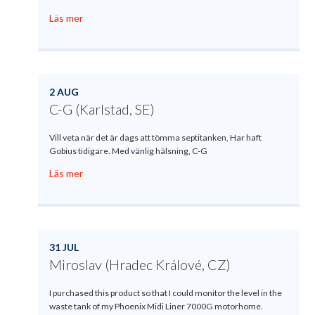
Läs mer
2 AUG
C-G (Karlstad, SE)
Vill veta när det är dags att tömma septitanken, Har haft
Gobius tidigare. Med vänlig hälsning, C-G
Läs mer
31 JUL
Miroslav (Hradec Králové, CZ)
I purchased this product so that I could monitor the level in the
waste tank of my Phoenix Midi Liner 7000G motorhome.