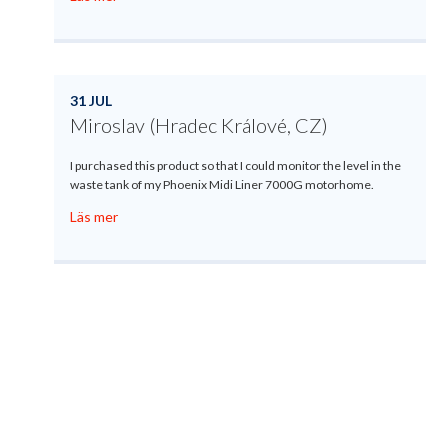
31 JUL
Miroslav (Hradec Králové, CZ)
I purchased this product so that I could monitor the level in the
waste tank of my Phoenix Midi Liner 7000G motorhome.
Läs mer
Produktregistrering