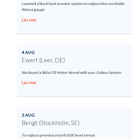
I wanted a black tank monitor system to replace the unreliable
Wema gauge.
Läs mer
4 AUG
Ewert (Leer, DE)
We buyed a Skilsö 35 Motor Vessel with your Gobius System.
Läs mer
3 AUG
Bengt (Stockholm, SE)
To replace prevoius in tank N2K level sensor