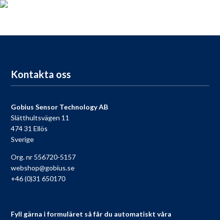
För dig som köpt en Gobius, passa på att registrera din produkt
nu så får du tillgång till vår fria support, 9 till 9 varje dag.
Till registreringen
Kontakta oss
Gobius Sensor Technology AB
Slätthultsvägen 11
474 31 Ellös
Sverige
Org. nr 556720-5157
webshop@gobius.se
+46 (0)31 650170
Fyll gärna i formuläret så får du automatiskt våra