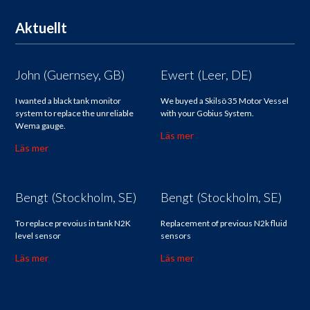
Aktuellt
John (Guernsey, GB)
Ewert (Leer, DE)
I wanted a black tank monitor
We buyed a Skilsö 35 Motor Vessel
system to replace the unreliable
with your Gobius System.
Wema gauge.
Läs mer
Läs mer
Bengt (Stockholm, SE)
Bengt (Stockholm, SE)
To replace prevoius in tank N2K
Replacement of previous N2k fluid
level sensor
sensors
Läs mer
Läs mer