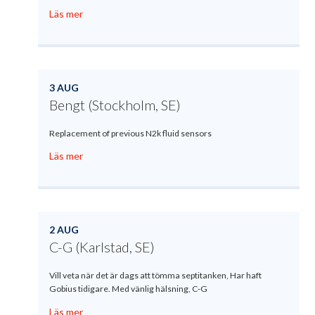
Läs mer
3 AUG
Bengt (Stockholm, SE)
Replacement of previous N2k fluid sensors
Läs mer
2 AUG
C-G (Karlstad, SE)
Vill veta när det är dags att tömma septitanken, Har haft
Gobius tidigare. Med vänlig hälsning, C-G
Läs mer