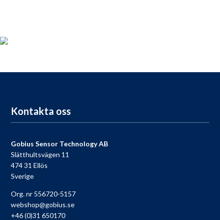
Produktregistrering
För dig som köpt en Gobius, passa på att registrera din produkt
nu så får du tillgång till vår fria support, 9 till 9 varje dag.
Till registreringen
Kontakta oss
Gobius Sensor Technology AB
Slätthultsvägen 11
474 31 Ellös
Sverige
Org. nr 556720-5157
webshop@gobius.se
+46 (0)31 650170