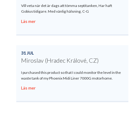
Vill veta när det är dags att tömma septitanken, Har haft
Gobius tidigare. Med vänlig hälsning, C-G
Läs mer
31 JUL
Miroslav (Hradec Králové, CZ)
I purchased this product so that I could monitor the level in the
waste tank of my Phoenix Midi Liner 7000G motorhome.
Läs mer