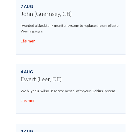
7 AUG
John (Guernsey, GB)
I wanted a black tank monitor system to replace the unreliable
Wema gauge.
Läs mer
4 AUG
Ewert (Leer, DE)
We buyed a Skilsö 35 Motor Vessel with your Gobius System.
Läs mer
3 AUG