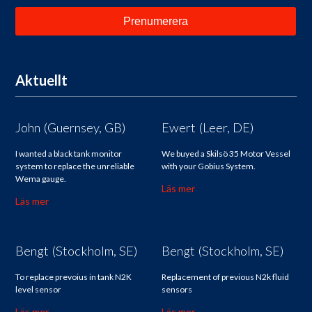
Aktuellt
John (Guernsey, GB)
Ewert (Leer, DE)
I wanted a black tank monitor
We buyed a Skilsö 35 Motor Vessel
system to replace the unreliable
with your Gobius System.
Wema gauge.
Läs mer
Läs mer
Bengt (Stockholm, SE)
Bengt (Stockholm, SE)
To replace prevoius in tank N2K
Replacement of previous N2k fluid
level sensor
sensors
Läs mer
Läs mer