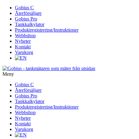
Gå
Gobius C
vidare
Återförsäljare
till
Gobius Pro
innehåll
Tankkalkylator
Produktregistrering/Instruktioner
Webbshop
Nyheter
Kontakt
Varukorg
Meny
Gå
Gobius C
vidare
Återförsäljare
till
Gobius Pro
innehåll
Tankkalkylator
Produktregistrering/Instruktioner
Webbshop
Nyheter
Kontakt
Varukorg