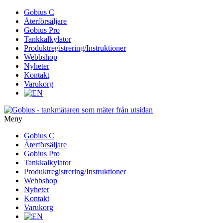
Gå
Gobius C
vidare
Återförsäljare
till
Gobius Pro
innehåll
Tankkalkylator
Produktregistrering/Instruktioner
Webbshop
Nyheter
Kontakt
Varukorg
Meny
Gå
Gobius C
vidare
Återförsäljare
till
Gobius Pro
innehåll
Tankkalkylator
Produktregistrering/Instruktioner
Webbshop
Nyheter
Kontakt
Varukorg