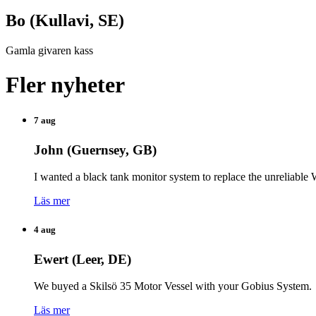
Bo (Kullavi, SE)
Gamla givaren kass
Fler nyheter
7 aug
John (Guernsey, GB)
I wanted a black tank monitor system to replace the unreliabl
Läs mer
4 aug
Ewert (Leer, DE)
We buyed a Skilsö 35 Motor Vessel with your Gobius System.
Läs mer