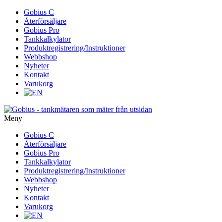
Gå
Gobius C
vidare
Återförsäljare
till
Gobius Pro
innehåll
Tankkalkylator
Produktregistrering/Instruktioner
Webbshop
Nyheter
Kontakt
Varukorg
Meny
Gå
Gobius C
vidare
Återförsäljare
till
Gobius Pro
innehåll
Tankkalkylator
Produktregistrering/Instruktioner
Webbshop
Nyheter
Kontakt
Varukorg