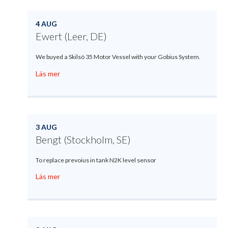
4 AUG
Ewert (Leer, DE)
We buyed a Skilsö 35 Motor Vessel with your Gobius System.
Läs mer
3 AUG
Bengt (Stockholm, SE)
To replace prevoius in tank N2K level sensor
Läs mer