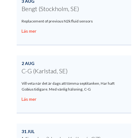
3 AUG
Bengt (Stockholm, SE)
Replacement of previous N2k fluid sensors
Läs mer
2 AUG
C-G (Karlstad, SE)
Vill veta när det är dags att tömma septitanken, Har haft
Gobius tidigare. Med vänlig hälsning, C-G
Läs mer
31 JUL