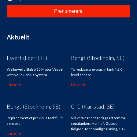
Aktuellt
Ewert (Leer, DE)
Bengt (Stockholm, SE)
We buyed a Skilsö 35 Motor Vessel
To replace prevoius in tank N2K
with your Gobius System.
level sensor
Läs mer
Läs mer
Bengt (Stockholm, SE)
C-G (Karlstad, SE)
Replacement of previous N2k fluid
Vill veta när det är dags att tömma
sensors
septitanken, Har haft Gobius
tidigare. Med vänlig hälsning, C-G
Läs mer