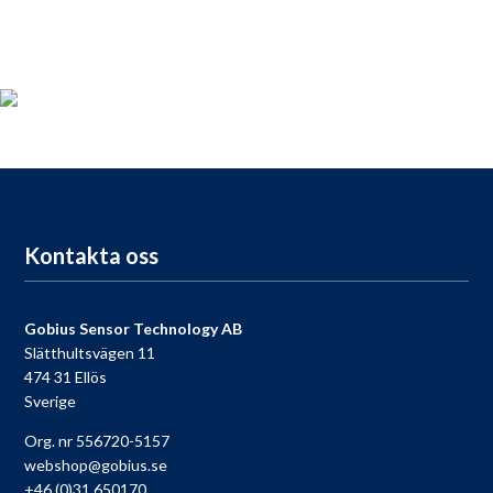
Produktregistrering
För dig som köpt en Gobius, passa på att registrera din produkt
nu så får du tillgång till vår fria support, 9 till 9 varje dag.
Till registreringen
Kontakta oss
Gobius Sensor Technology AB
Slätthultsvägen 11
474 31 Ellös
Sverige
Org. nr 556720-5157
webshop@gobius.se
+46 (0)31 650170