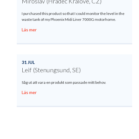
Miroslav (Hradec Králové, CZ)
I purchased this product so that I could monitor the level in the
waste tank of my Phoenix Midi Liner 7000G motorhome.
Läs mer
31 JUL
Leif (Stenungsund, SE)
Såg ut att vara en produkt som passade mitt behov.
Läs mer