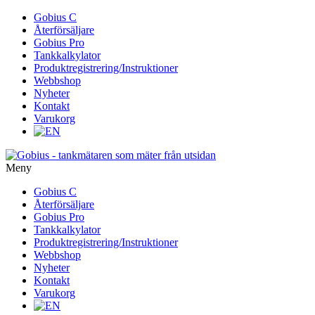
Gå
Gobius C
vidare
Återförsäljare
till
Gobius Pro
innehåll
Tankkalkylator
Produktregistrering/Instruktioner
Webbshop
Nyheter
Kontakt
Varukorg
Meny
Gå
Gobius C
vidare
Återförsäljare
till
Gobius Pro
innehåll
Tankkalkylator
Produktregistrering/Instruktioner
Webbshop
Nyheter
Kontakt
Varukorg