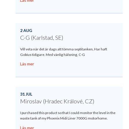
Läs mer
2 AUG
C-G (Karlstad, SE)
Vill veta när det är dags att tömma septitanken, Har haft
Gobius tidigare. Med vänlig hälsning, C-G
Läs mer
31 JUL
Miroslav (Hradec Králové, CZ)
I purchased this product so that I could monitor the level in the
waste tank of my Phoenix Midi Liner 7000G motorhome.
Läs mer