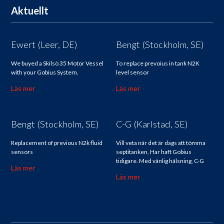
Aktuellt
Ewert (Leer, DE)
Bengt (Stockholm, SE)
We buyed a Skilsö 35 Motor Vessel
To replace prevoius in tank N2K
with your Gobius System.
level sensor
Läs mer
Läs mer
Bengt (Stockholm, SE)
C-G (Karlstad, SE)
Replacement of previous N2k fluid
Vill veta när det är dags att tömma
sensors
septitanken, Har haft Gobius
tidigare. Med vänlig hälsning, C-G
Läs mer
Läs mer