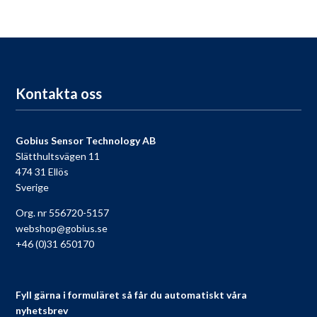
För dig som köpt en Gobius, passa på att registrera din produkt
nu så får du tillgång till vår fria support, 9 till 9 varje dag.
Till registreringen
Kontakta oss
Gobius Sensor Technology AB
Slätthultsvägen 11
474 31 Ellös
Sverige
Org. nr 556720-5157
webshop@gobius.se
+46 (0)31 650170
Fyll gärna i formuläret så får du automatiskt våra
nyhetsbrev