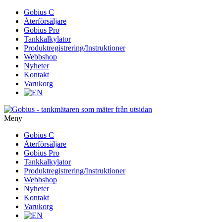
Gå
Gobius C
vidare
Återförsäljare
till
Gobius Pro
innehåll
Tankkalkylator
Produktregistrering/Instruktioner
Webbshop
Nyheter
Kontakt
Varukorg
Meny
Gå
Gobius C
vidare
Återförsäljare
till
Gobius Pro
innehåll
Tankkalkylator
Produktregistrering/Instruktioner
Webbshop
Nyheter
Kontakt
Varukorg