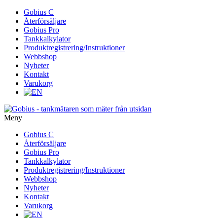
Gå
Gobius C
vidare
Återförsäljare
till
Gobius Pro
innehåll
Tankkalkylator
Produktregistrering/Instruktioner
Webbshop
Nyheter
Kontakt
Varukorg
Meny
Gå
Gobius C
vidare
Återförsäljare
till
Gobius Pro
innehåll
Tankkalkylator
Produktregistrering/Instruktioner
Webbshop
Nyheter
Kontakt
Varukorg