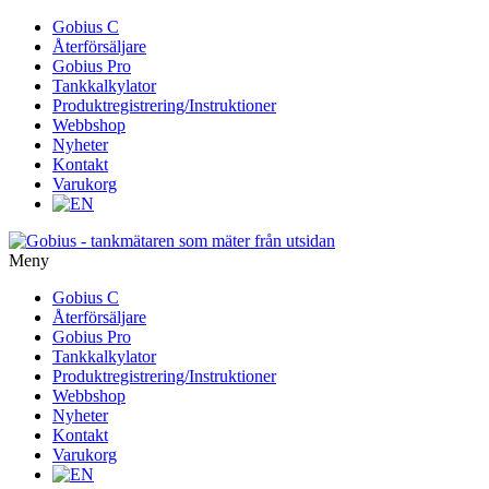
Gå
Gobius C
vidare
Återförsäljare
till
Gobius Pro
innehåll
Tankkalkylator
Produktregistrering/Instruktioner
Webbshop
Nyheter
Kontakt
Varukorg
Meny
Gå
Gobius C
vidare
Återförsäljare
till
Gobius Pro
innehåll
Tankkalkylator
Produktregistrering/Instruktioner
Webbshop
Nyheter
Kontakt
Varukorg