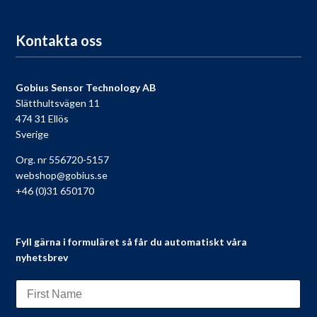
Till registreringen
Kontakta oss
Gobius Sensor Technology AB
Slätthultsvägen 11
474 31 Ellös
Sverige
Org. nr 556720-5157
webshop@gobius.se
+46 (0)31 650170
Fyll gärna i formuläret så får du automatiskt våra
nyhetsbrev