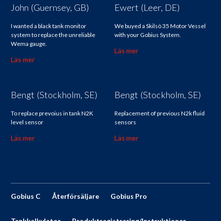
John (Guernsey, GB)
Ewert (Leer, DE)
I wanted a black tank monitor
We buyed a Skilsö 35 Motor Vessel
system to replace the unreliable
with your Gobius System.
Wema gauge.
Läs mer
Läs mer
Bengt (Stockholm, SE)
Bengt (Stockholm, SE)
To replace prevoius in tank N2K
Replacement of previous N2k fluid
level sensor
sensors
Läs mer
Läs mer
Gobius C
Återförsäljare
Gobius Pro
Tankkalkylator
Produktregistrering/Instruktioner