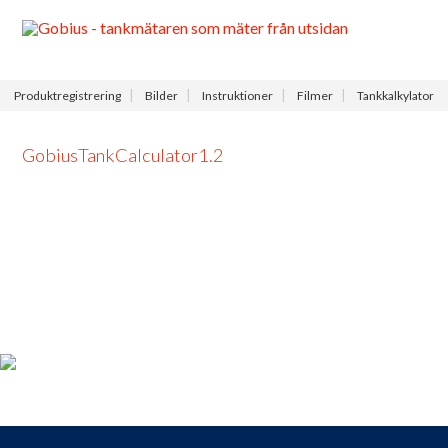
Meny
Produktregistrering
Bilder
Instruktioner
Filmer
Tankkalkylator
GobiusTankCalculator1.2
Produktregistrering
För dig som köpt en Gobius, passa på att registrera din produkt
nu så får du tillgång till vår fria support, 9 till 9 varje dag.