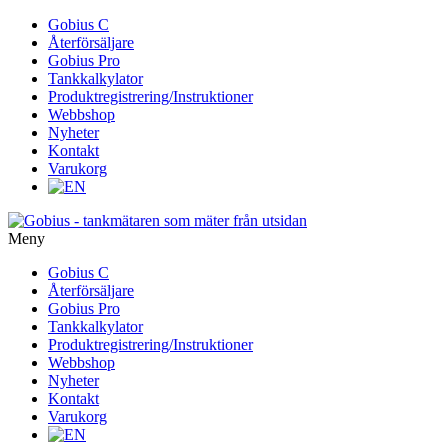
Gå
Gobius C
vidare
Återförsäljare
till
Gobius Pro
innehåll
Tankkalkylator
Produktregistrering/Instruktioner
Webbshop
Nyheter
Kontakt
Varukorg
Meny
Gå
Gobius C
vidare
Återförsäljare
till
Gobius Pro
innehåll
Tankkalkylator
Produktregistrering/Instruktioner
Webbshop
Nyheter
Kontakt
Varukorg