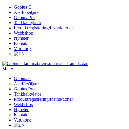
Gå
Gobius C
vidare
Återförsäljare
till
Gobius Pro
innehåll
Tankkalkylator
Produktregistrering/Instruktioner
Webbshop
Nyheter
Kontakt
Varukorg
Meny
Gå
Gobius C
vidare
Återförsäljare
till
Gobius Pro
innehåll
Tankkalkylator
Produktregistrering/Instruktioner
Webbshop
Nyheter
Kontakt
Varukorg