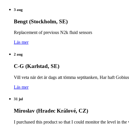
3 aug
Bengt (Stockholm, SE)
Replacement of previous N2k fluid sensors
Läs mer
2 aug
C-G (Karlstad, SE)
Vill veta när det är dags att tömma septitanken, Har haft Gobiu
Läs mer
31 jul
Miroslav (Hradec Králové, CZ)
I purchased this product so that I could monitor the level in 